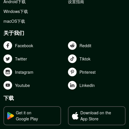
Android下载
设置指南
Windows下载
macOS下载
关于我们
Facebook
Reddit
Twitter
Tiktok
Instagram
Pinterest
Youtube
Linkedln
下载
Get it on
Download on the
Google Play
App Store