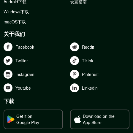
Android下载
设置指南
Windows下载
macOS下载
关于我们
Facebook
Reddit
Twitter
Tiktok
Instagram
Pinterest
Youtube
Linkedln
下载
Get it on
Download on the
Google Play
App Store