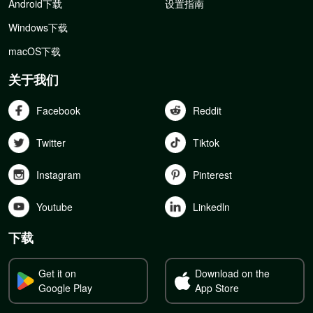
Android下载
设置指南
Windows下载
macOS下载
关于我们
Facebook
Reddit
Twitter
Tiktok
Instagram
Pinterest
Youtube
Linkedln
下载
Get it on
Download on the
Google Play
App Store