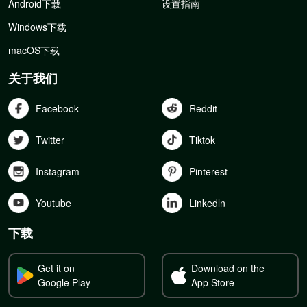
Android下载
设置指南
Windows下载
macOS下载
关于我们
Facebook
Reddit
Twitter
Tiktok
Instagram
Pinterest
Youtube
Linkedln
下载
Get it on
Download on the
Google Play
App Store