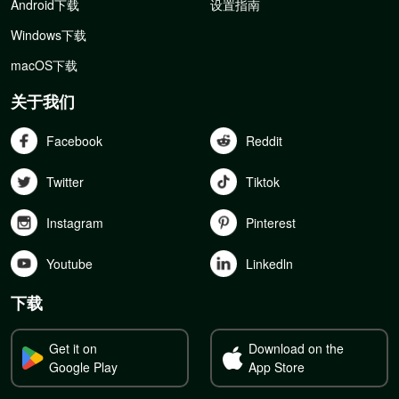
Android下载
设置指南
Windows下载
macOS下载
关于我们
Facebook
Reddit
Twitter
Tiktok
Instagram
Pinterest
Youtube
Linkedln
下载
Get it on
Download on the
Google Play
App Store