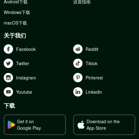
Android下载
设置指南
Windows下载
macOS下载
关于我们
Facebook
Reddit
Twitter
Tiktok
Instagram
Pinterest
Youtube
Linkedln
下载
Get it on
Download on the
Google Play
App Store