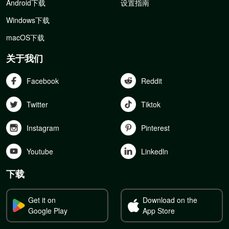
Android下载
设置指南
Windows下载
macOS下载
关于我们
Facebook
Reddit
Twitter
Tiktok
Instagram
Pinterest
Youtube
Linkedln
下载
Get it on
Download on the
Google Play
App Store