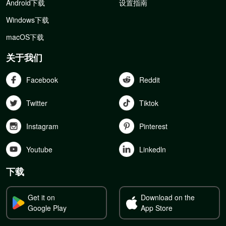
Android下载
设置指南
Windows下载
macOS下载
关于我们
Facebook
Reddit
Twitter
Tiktok
Instagram
Pinterest
Youtube
Linkedln
下载
Get it on
Download on the
Google Play
App Store