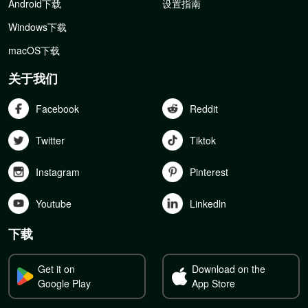
Android下载
设置指南
Windows下载
macOS下载
关于我们
Facebook
Reddit
Twitter
Tiktok
Instagram
Pinterest
Youtube
Linkedln
下载
Get it on
Download on the
Google Play
App Store