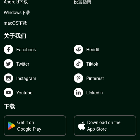
Android下载
设置指南
Windows下载
macOS下载
关于我们
Facebook
Reddit
Twitter
Tiktok
Instagram
Pinterest
Youtube
Linkedln
下载
Get it on
Download on the
Google Play
App Store