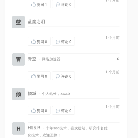
赞同
1
评论 0
蓝
蓝魔之泪
1 个月前
赞同
0
评论 0
x
青
青空
·
网络加速器
1 个月前
赞同
0
评论 0
倾
倾城
·
个人站长，xxxxb
1 个月前
赞同
0
评论 0
H
Hit＆R
·
十年seo技术，喜欢建站、研究排名优
化技术，欢迎互撩！