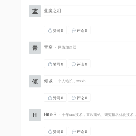
蓝
蓝魔之泪
赞同
0
评论 0
青
青空
·
网络加速器
赞同
0
评论 0
倾
倾城
·
个人站长，xxxxb
赞同
0
评论 0
H
Hit＆R
·
十年seo技术，喜欢建站、研究排名优化技术
赞同
0
评论 0