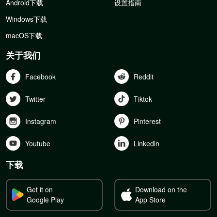
Android下载
设置指南
Windows下载
macOS下载
关于我们
Facebook
Reddit
Twitter
Tiktok
Instagram
Pinterest
Youtube
Linkedln
下载
Get it on
Download on the
Google Play
App Store